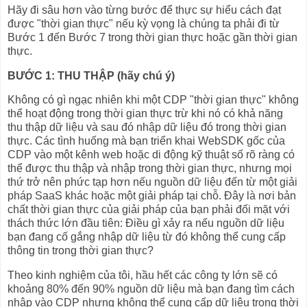
Hãy đi sâu hơn vào từng bước để thực sự hiểu cách đạt
được "thời gian thực" nếu kỳ vọng là chúng ta phải đi từ
Bước 1 đến Bước 7 trong thời gian thực hoặc gần thời gian
thực.
BƯỚC 1: THU THẬP (hãy chú ý)
Không có gì ngạc nhiên khi một CDP "thời gian thực" không
thể hoạt động trong thời gian thực trừ khi nó có khả năng
thu thập dữ liệu và sau đó nhập dữ liệu đó trong thời gian
thực. Các tình huống mà bạn triển khai WebSDK gốc của
CDP vào một kênh web hoặc di động kỹ thuật số rõ ràng có
thể được thu thập và nhập trong thời gian thực, nhưng mọi
thứ trở nên phức tạp hơn nếu nguồn dữ liệu đến từ một giải
pháp SaaS khác hoặc một giải pháp tại chỗ. Đây là nơi bản
chất thời gian thực của giải pháp của bạn phải đối mặt với
thách thức lớn đầu tiên: Điều gì xảy ra nếu nguồn dữ liệu
bạn đang cố gắng nhập dữ liệu từ đó không thể cung cấp
thông tin trong thời gian thực?
Theo kinh nghiệm của tôi, hầu hết các công ty lớn sẽ có
khoảng 80% đến 90% nguồn dữ liệu mà bạn đang tìm cách
nhập vào CDP nhưng không thể cung cấp dữ liệu trong thời