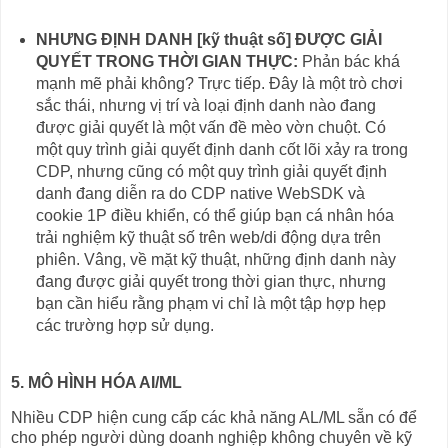
NHƯNG ĐỊNH DANH [kỹ thuật số] ĐƯỢC GIẢI
QUYẾT TRONG THỜI GIAN THỰC:
Phản bác khá
mạnh mẽ phải không? Trực tiếp. Đây là một trò chơi
sắc thái, nhưng vị trí và loại định danh nào đang
được giải quyết là một vấn đề mèo vờn chuột. Có
một quy trình giải quyết định danh cốt lõi xảy ra trong
CDP, nhưng cũng có một quy trình giải quyết định
danh đang diễn ra do CDP native WebSDK và
cookie 1P điều khiển, có thể giúp bạn cá nhân hóa
trải nghiệm kỹ thuật số trên web/di động dựa trên
phiên. Vâng, về mặt kỹ thuật, những định danh này
đang được giải quyết trong thời gian thực, nhưng
bạn cần hiểu rằng phạm vi chỉ là một tập hợp hẹp
các trường hợp sử dụng.
5. MÔ HÌNH HÓA AI/ML
Nhiều CDP hiện cung cấp các khả năng AL/ML sẵn có để
cho phép người dùng doanh nghiệp không chuyên về kỹ