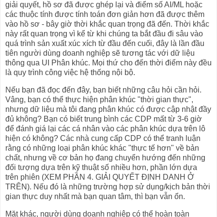
giải quyết, hồ sơ đã được ghép lại và điểm số AI/ML hoặc
các thuộc tính được tính toán đơn giản hơn đã được thêm
vào hồ sơ - bây giờ thời khắc quan trọng đã đến. Thời khắc
này rất quan trọng vì kể từ khi chúng ta bắt đầu đi sâu vào
quá trình sản xuất xúc xích từ đầu đến cuối, đây là lần đầu
tiên người dùng doanh nghiệp sẽ tương tác với dữ liệu
thông qua UI Phân khúc. Mọi thứ cho đến thời điểm này đều
là quy trình công việc hệ thống nội bộ.
Nếu bạn đã đọc đến đây, bạn biết những câu hỏi cần hỏi.
Vâng, bạn có thể thực hiện phân khúc "thời gian thực",
nhưng dữ liệu mà tôi đang phân khúc có được cập nhật đầy
đủ không? Bạn có biết trung bình các CDP mất từ 3-6 giờ
để đánh giá lại các cá nhân vào các phân khúc dựa trên lô
hiện có không? Các nhà cung cấp CDP có thể tranh luận
rằng có những loại phân khúc khác "thực tế hơn" về bản
chất, nhưng về cơ bản họ đang chuyển hướng đến những
đối tượng dựa trên kỹ thuật số nhiều hơn, phần lớn dựa
trên phiên (XEM PHẦN 4. GIẢI QUYẾT ĐỊNH DANH Ở
TRÊN). Nếu đó là những trường hợp sử dụng/kịch bản thời
gian thực duy nhất mà bạn quan tâm, thì bạn vẫn ổn.
Mặt khác, người dùng doanh nghiệp có thể hoàn toàn