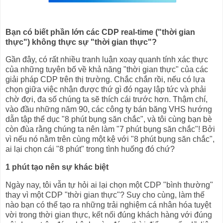
Bạn có biết phần lớn các CDP real-time ("thời gian
thực") không thực sự "thời gian thực"?
Gần đây, có rất nhiều tranh luận xoay quanh tính xác thực
của những tuyên bố về khả năng "thời gian thực" của các
giải pháp CDP trên thị trường. Chắc chắn rồi, nếu có lựa
chọn giữa việc nhận được thứ gì đó ngay lập tức và phải
chờ đợi, đa số chúng ta sẽ thích cái trước hơn. Thậm chí,
vào đầu những năm 90, các công ty bán băng VHS hướng
dẫn tập thể dục "8 phút bụng săn chắc", và tôi cùng bạn bè
còn đùa rằng chúng ta nên làm "7 phút bụng săn chắc"! Bởi
vì nếu nó nằm trên cùng một kệ với "8 phút bụng săn chắc",
ai lại chọn cái "8 phút" trong tình huống đó chứ?
1 phút tạo nên sự khác biệt
Ngày nay, tôi vẫn tự hỏi ai lại chọn một CDP "bình thường"
thay vì một CDP "thời gian thực"? Suy cho cùng, làm thế
nào bạn có thể tạo ra những trải nghiệm cá nhân hóa tuyệt
vời trong thời gian thực, kết nối đúng khách hàng với đúng