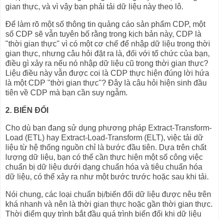
gian thực, và vì vậy bạn phải tải dữ liệu này theo lô.
Để làm rõ một số thông tin quảng cáo sản phẩm CDP, một
số CDP sẽ vẫn tuyên bố rằng trong kịch bản này, CDP là
"thời gian thực" vì có một cơ chế để nhập dữ liệu trong thời
gian thực, nhưng câu hỏi đặt ra là, đối với tổ chức của bạn,
điều gì xảy ra nếu nó nhập dữ liệu cũ trong thời gian thực?
Liệu điều này vẫn được coi là CDP thực hiện đúng lời hứa
là một CDP "thời gian thực"? Đây là câu hỏi hiện sinh đầu
tiên về CDP mà bạn cần suy ngẫm.
2. BIẾN ĐỔI
Cho dù bạn đang sử dụng phương pháp Extract-Transform-
Load (ETL) hay Extract-Load-Transform (ELT), việc tải dữ
liệu từ hệ thống nguồn chỉ là bước đầu tiên. Dựa trên chất
lượng dữ liệu, bạn có thể cần thực hiện một số công việc
chuẩn bị dữ liệu dưới dạng chuẩn hóa và tiêu chuẩn hóa
dữ liệu, có thể xảy ra như một bước trước hoặc sau khi tải.
Nói chung, các loại chuẩn bị/biến đổi dữ liệu được nêu trên
khá nhanh và nên là thời gian thực hoặc gần thời gian thực.
Thời điểm quy trình bắt đầu quá trình biến đổi khi dữ liệu