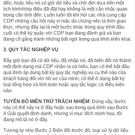
đến, hoặc liệu nó có giữ dữ liệu và chờ đợi dựa trên một
lịch trình/nhịp điệu đã đặt hay không là một cân nhắc quan
trọng cần tính đến. Luôn luôn tốt khi hỏi các nhà cung cấp
CDP những câu hỏi này vì mặc dù chúng nên là thời gian
thực, nhưng đây lại là một bước khác trong quy trình đầu
cuối có thể kỳ quặc với CDP bạn đang đánh giá và bạn
đang cố gắng tránh những bất ngờ trong quá trình triển khai.
3. QUY TẮC NGHIỆP VỤ
Bây giờ bạn đã có dữ liệu, đã nhập nó, đã biến đổi nó thành
một định dạng mà CDP nhận ra và hiểu, bạn có thể bắt đầu
quá trình áp dụng bất kỳ quy tắc nghiệp vụ cụ thể nào của
khách hàng đối với hồ sơ của mình, có thể ở dạng bất kỳ
loại tổng hợp và tính toán hoặc quy tắc logic có điều kiện
nào.
TUYÊN BỐ MIỄN TRỪ TRÁCH NHIỆM:
Đúng vậy, bước
này có thể xảy ra ở đây hoặc sau trong quá trình sau Bước
4 Giải quyết định danh, nhưng vì mục đích minh họa, tôi
đang mô tả nó ở đây.
Tương tự như Bước 2 Biến đổi trước đó, loại xử lý dữ liệu