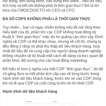
nội dung, trên đúng kênh, vào đúng thời điểm... nếu dữ liệu,
tích hợp và kết nối không phải là thời gian thực? Đó là lời
hứa của CMO/CDO/CTO với CEO và CFO.
ĐA SỐ CDPS KHÔNG PHẢI LÀ THỜI GIAN THỰC
Tuy nhiên... bạn có ngạc nhiên không nếu tôi nói rằng theo
hiểu biết của tôi, phần lớn các CDP không hoạt động kỹ
thuật ở "thời gian thực" mặc dù họ quảng cáo như vậy. Định
nghĩa về CDP có thể khác nhau, nhưng về cốt lõi, chúng ta
đều đồng ý rằng nó phải thu thập dữ liệu khách hàng, hợp
nhất dữ liệu đó và cung cấp cho người dùng doanh nghiệp
không chuyên về kỹ thuật một cách dễ dàng và trực quan để
phân khúc đối tượng cho các hoạt động marketing.
Để hiểu rõ hơn ý nghĩa của một CDP "thời gian thực", tôi đã
cố gắng đưa ra một phân tích cấp cao về từng bước trong
hành trình dữ liệu khách hàng, trước khi nó vào CDP, trong
khi nó đi qua CDP và cuối cùng là khi nó rời khỏi CDP.
Hành trình dữ liệu khách hàng