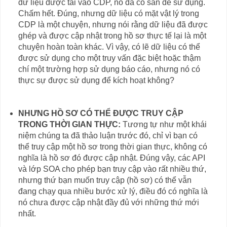
dữ liệu được tải vào CDP, nó đã có sẵn để sử dụng.
Chấm hết. Đúng, nhưng dữ liệu có mặt vật lý trong
CDP là một chuyện, nhưng nói rằng dữ liệu đã được
ghép và được cập nhật trong hồ sơ thực tế lại là một
chuyện hoàn toàn khác. Vì vậy, có lẽ dữ liệu có thể
được sử dụng cho một truy vấn đặc biệt hoặc thậm
chí một trường hợp sử dụng báo cáo, nhưng nó có
thực sự được sử dụng để kích hoạt không?
NHƯNG HỒ SƠ CÓ THỂ ĐƯỢC TRUY CẬP
TRONG THỜI GIAN THỰC:
Tương tự như một khái
niệm chúng ta đã thảo luận trước đó, chỉ vì bạn có
thể truy cập một hồ sơ trong thời gian thực, không có
nghĩa là hồ sơ đó được cập nhật. Đúng vậy, các API
và lớp SOA cho phép bạn truy cập vào rất nhiều thứ,
nhưng thứ bạn muốn truy cập (hồ sơ) có thể vẫn
đang chạy qua nhiều bước xử lý, điều đó có nghĩa là
nó chưa được cập nhật đầy đủ với những thứ mới
nhất.