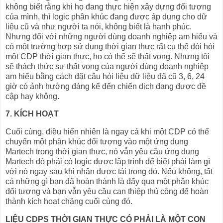
không biết rằng khi họ đang thực hiện xây dựng đối tượng
của mình, thì logic phân khúc đang được áp dụng cho dữ
liệu cũ và như người ta nói, không biết là hạnh phúc.
Nhưng đối với những người dùng doanh nghiệp am hiểu và
có một trường hợp sử dụng thời gian thực rất cụ thể đòi hỏi
một CDP thời gian thực, họ có thể sẽ thất vọng. Nhưng tôi
sẽ thách thức sự thất vọng của người dùng doanh nghiệp
am hiểu bằng cách đặt câu hỏi liệu dữ liệu đã cũ 3, 6, 24
giờ có ảnh hưởng đáng kể đến chiến dịch đang được đề
cập hay không.
7. KÍCH HOẠT
Cuối cùng, điều hiển nhiên là ngay cả khi một CDP có thể
chuyển một phân khúc đối tượng vào một ứng dụng
Martech trong thời gian thực, nó vẫn yêu cầu ứng dụng
Martech đó phải có logic được lập trình để biết phải làm gì
với nó ngay sau khi nhận được tải trọng đó. Nếu không, tất
cả những gì bạn đã hoàn thành là đẩy qua một phân khúc
đối tượng và bạn vẫn yêu cầu can thiệp thủ công để hoàn
thành kích hoạt chặng cuối cùng đó.
LIỆU CDPS THỜI GIAN THỰC CÓ PHẢI LÀ MỘT CON