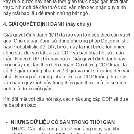
xảy ra ở bước này nên là thời gian thực hoặc gần thời gian
thực. Như đã đề cập trước đó, vẫn nên xác nhận quy trình
này mất bao lâu để tránh những bất ngờ.
4. GIẢI QUYẾT ĐỊNH DANH (hãy chú ý)
Giải quyết định danh (IDR) là rào cản lớn tiếp theo cần vượt
qua. Cho dù bạn đang sử dụng phương pháp Deterministic
hay Probabilistic để IDR, bước này là một bước tốn nhiều
công sức đối với tất cả các CDP và bạn phải hết sức cẩn
thận. Nhiều CDP chỉ chạy bước Giải quyết định danh này
mỗi ngày một lần theo tiêu chuẩn. Có những CDP khác đã
có thể giảm xuống phạm vi 2-3 giờ và một số xuống đến vài
phút. Nhưng nói chung, phần lớn các CDP không thực sự
vận hành quy trình này trong thời gian thực, mà tôi sẽ định
nghĩa là dưới một giây.
Khi đối mặt với câu hỏi này, các nhà cung cấp CDP sẽ đưa
ra ba phản bác:
NHƯNG DỮ LIỆU CÓ SẴN TRONG THỜI GIAN
THỰC:
Các nhà cung cấp sẽ nói rằng ngay sau khi