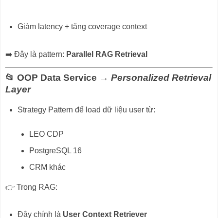
Giảm latency + tăng coverage context
➡️ Đây là pattern:
Parallel RAG Retrieval
📂 OOP Data Service →
Personalized Retrieval
Layer
Strategy Pattern để load dữ liệu user từ:
LEO CDP
PostgreSQL 16
CRM khác
👉 Trong RAG:
Đây chính là
User Context Retriever