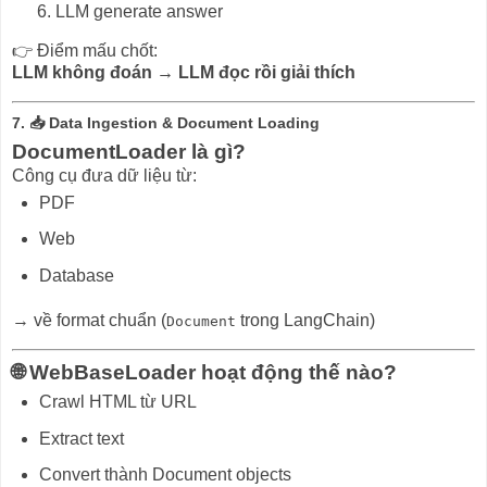
LLM generate answer
👉 Điểm mấu chốt:
LLM không đoán → LLM đọc rồi giải thích
7. 📥 Data Ingestion & Document Loading
DocumentLoader là gì?
Công cụ đưa dữ liệu từ:
PDF
Web
Database
→ về format chuẩn (
trong LangChain)
Document
🌐 WebBaseLoader hoạt động thế nào?
Crawl HTML từ URL
Extract text
Convert thành Document objects