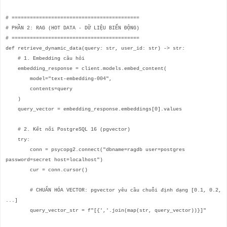
# ==========================================
# PHẦN 2: RAG (HOT DATA - DỮ LIỆU BIẾN ĐỘNG)
# ==========================================
def retrieve_dynamic_data(query: str, user_id: str) -> str:
# 1. Embedding câu hỏi
embedding_response = client.models.embed_content(
model="text-embedding-004",
contents=query
)
query_vector = embedding_response.embeddings[0].values
# 2. Kết nối PostgreSQL 16 (pgvector)
try:
conn = psycopg2.connect("dbname=ragdb user=postgres
password=secret host=localhost")
cur = conn.cursor()
# CHUẨN HÓA VECTOR: pgvector yêu cầu chuỗi định dạng [0.1, 0.2,
...]
query_vector_str = f"[{','.join(map(str, query_vector))}]"