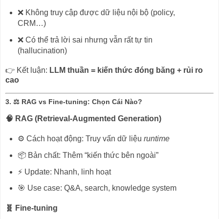
❌ Không truy cập được dữ liệu nội bộ (policy,
CRM…)
❌ Có thể trả lời sai nhưng vẫn rất tự tin
(hallucination)
👉 Kết luận:
LLM thuần = kiến thức đóng băng + rủi ro
cao
3. ⚖️ RAG vs Fine-tuning: Chọn Cái Nào?
🧠 RAG (Retrieval-Augmented Generation)
⚙️ Cách hoạt động: Truy vấn dữ liệu
runtime
📦 Bản chất: Thêm “kiến thức bên ngoài”
⚡ Update: Nhanh, linh hoạt
🎯 Use case: Q&A, search, knowledge system
🧬 Fine-tuning