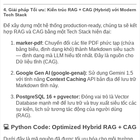
4. Giải pháp Tối ưu: Kiến trúc RAG + CAG (Hybrid) với Modern
Tech Stack
Để xây dựng một hệ thống production-ready, chúng ta sẽ kết
hợp RAG và CAG bằng một Tech Stack hiện đại:
marker-pdf
:
Chuyển đổi các file PDF phức tạp (chứa
bảng biểu, định dạng khó) thành Markdown siêu sạch
— định dạng mà LLM hiểu tốt nhất. Đây là nguồn cho
Dữ liệu tĩnh (CAG).
Google Gen AI (
google-genai
):
Sử dụng Gemini 1.5
với tính năng
Context Caching
API bản địa để lưu trữ
Markdown tĩnh này.
PostgreSQL 16 +
pgvector
:
Đóng vai trò là Vector
Database mạnh mẽ để lưu trữ và truy xuất siêu tốc các
sự kiện, lịch sử tương tác động của người dùng
(RAG).
💻 Python Code: Optimized Hybrid RAG + CAG
Dưới đây là mã nguồn đã được tối ưu hóa cho môi trường