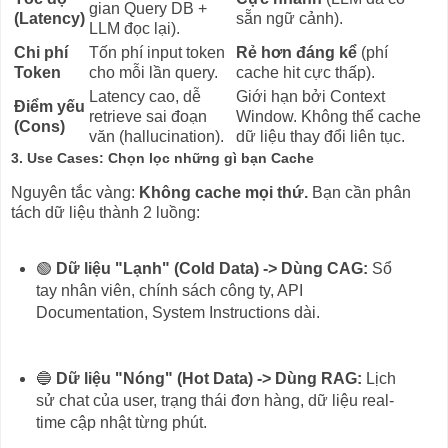
gian Query DB +
(Latency)
sẵn ngữ cảnh).
LLM đọc lại).
Chi phí
Tốn phí input token
Rẻ hơn đáng kể
(phí
Token
cho mỗi lần query.
cache hit cực thấp).
Latency cao, dễ
Giới hạn bởi Context
Điểm yếu
retrieve sai đoạn
Window. Không thể cache
(Cons)
văn (hallucination).
dữ liệu thay đổi liên tục.
3. Use Cases: Chọn lọc những gì bạn Cache
Nguyên tắc vàng:
Không cache mọi thứ.
Bạn cần phân
tách dữ liệu thành 2 luồng:
🟢
Dữ liệu "Lạnh" (Cold Data) -> Dùng CAG:
Sổ
tay nhân viên, chính sách công ty, API
Documentation, System Instructions dài.
🔵
Dữ liệu "Nóng" (Hot Data) -> Dùng RAG:
Lịch
sử chat của user, trạng thái đơn hàng, dữ liệu real-
time cập nhật từng phút.