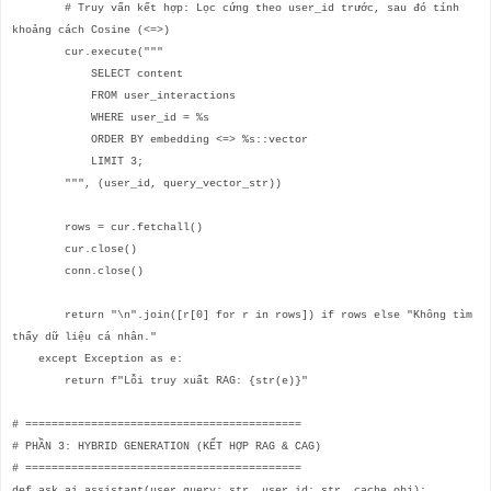
# Truy vấn kết hợp: Lọc cứng theo user_id trước, sau đó tính
khoảng cách Cosine (<=>)
cur.execute("""
SELECT content
FROM user_interactions
WHERE user_id = %s
ORDER BY embedding <=> %s::vector
LIMIT 3;
""", (user_id, query_vector_str))
rows = cur.fetchall()
cur.close()
conn.close()
return "\n".join([r[0] for r in rows]) if rows else "Không tìm
thấy dữ liệu cá nhân."
except Exception as e:
return f"Lỗi truy xuất RAG: {str(e)}"
# ==========================================
# PHẦN 3: HYBRID GENERATION (KẾT HỢP RAG & CAG)
# ==========================================
def ask_ai_assistant(user_query: str, user_id: str, cache_obj):