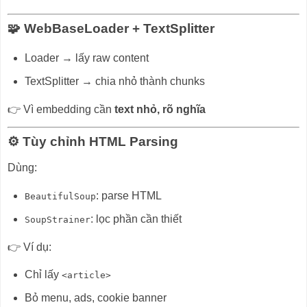
🧩 WebBaseLoader + TextSplitter
Loader → lấy raw content
TextSplitter → chia nhỏ thành chunks
👉 Vì embedding cần
text nhỏ, rõ nghĩa
⚙️ Tùy chỉnh HTML Parsing
Dùng:
: parse HTML
BeautifulSoup
: lọc phần cần thiết
SoupStrainer
👉 Ví dụ:
Chỉ lấy
<article>
Bỏ menu, ads, cookie banner