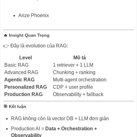
Arize Phoenix
🔥 Insight Quan Trọng
👉 Đây là evolution của RAG:
Level
Mô tả
Basic RAG
1 retriever + 1 LLM
Advanced RAG
Chunking + ranking
Agentic RAG
Multi-agent orchestration
Personalized RAG
CDP + user profile
Production RAG
Observability + fallback
🎯 Kết luận
RAG không còn là vector DB + LLM đơn giản
Production AI =
Data + Orchestration +
Observability