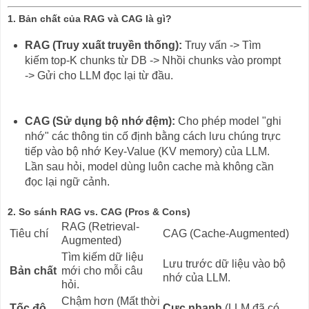
1. Bản chất của RAG và CAG là gì?
RAG (Truy xuất truyền thống):
Truy vấn -> Tìm
kiếm top-K chunks từ DB -> Nhồi chunks vào prompt
-> Gửi cho LLM đọc lại từ đầu.
CAG (Sử dụng bộ nhớ đệm):
Cho phép model "ghi
nhớ" các thông tin cố định bằng cách lưu chúng trực
tiếp vào bộ nhớ Key-Value (KV memory) của LLM.
Lần sau hỏi, model dùng luôn cache mà không cần
đọc lại ngữ cảnh.
2. So sánh RAG vs. CAG (Pros & Cons)
RAG (Retrieval-
Tiêu chí
CAG (Cache-Augmented)
Augmented)
Tìm kiếm dữ liệu
Lưu trước dữ liệu vào bộ
Bản chất
mới cho mỗi câu
nhớ của LLM.
hỏi.
Chậm hơn (Mất thời
Tốc độ
Cực nhanh
(LLM đã có