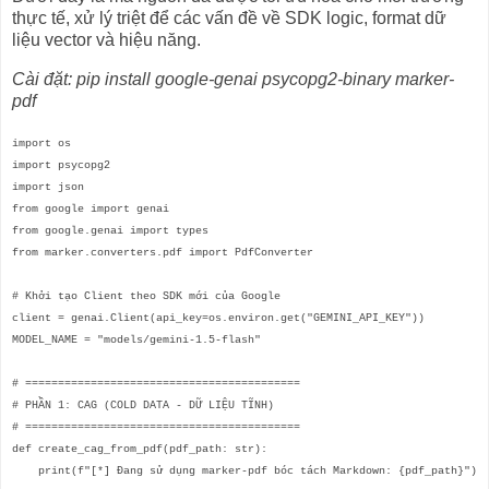
thực tế, xử lý triệt để các vấn đề về SDK logic, format dữ
liệu vector và hiệu năng.
Cài đặt:
pip install google-genai psycopg2-binary marker-
pdf
import os
import psycopg2
import json
from google import genai
from google.genai import types
from marker.converters.pdf import PdfConverter
# Khởi tạo Client theo SDK mới của Google
client = genai.Client(api_key=os.environ.get("GEMINI_API_KEY"))
MODEL_NAME = "models/gemini-1.5-flash"
# ==========================================
# PHẦN 1: CAG (COLD DATA - DỮ LIỆU TĨNH)
# ==========================================
def create_cag_from_pdf(pdf_path: str):
print(f"[*] Đang sử dụng marker-pdf bóc tách Markdown: {pdf_path}")