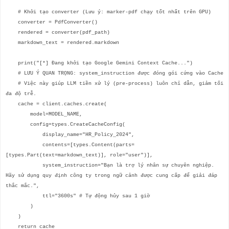
# Khởi tạo converter (Lưu ý: marker-pdf chạy tốt nhất trên GPU)
converter = PdfConverter()
rendered = converter(pdf_path)
markdown_text = rendered.markdown
print("[*] Đang khởi tạo Google Gemini Context Cache...")
# LƯU Ý QUAN TRỌNG: system_instruction được đóng gói cứng vào Cache
# Việc này giúp LLM tiền xử lý (pre-process) luôn chỉ dẫn, giảm tối
đa độ trễ.
cache = client.caches.create(
model=MODEL_NAME,
config=types.CreateCacheConfig(
display_name="HR_Policy_2024",
contents=[types.Content(parts=
[types.Part(text=markdown_text)], role="user")],
system_instruction="Bạn là trợ lý nhân sự chuyên nghiệp.
Hãy sử dụng quy định công ty trong ngữ cảnh được cung cấp để giải đáp
thắc mắc.",
ttl="3600s" # Tự động hủy sau 1 giờ
)
)
return cache