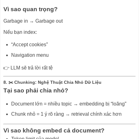
Vì sao quan trọng?
Garbage in → Garbage out
Nếu bạn index:
“Accept cookies”
Navigation menu
👉 LLM sẽ trả lời rất tệ
8. ✂️ Chunking: Nghệ Thuật Chia Nhỏ Dữ Liệu
Tại sao phải chia nhỏ?
Document lớn = nhiều topic → embedding bị “loãng”
Chunk nhỏ = 1 ý rõ ràng → retrieval chính xác hơn
Vì sao không embed cả document?
Token limit của model