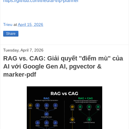
https://github.com/trieu/ai-trip-planner
Trieu
at
April 15, 2026
Share
Tuesday, April 7, 2026
RAG vs. CAG: Giải quyết "điểm mù" của
AI với Google Gen AI, pgvector &
marker-pdf