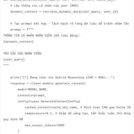
# Lấy thông tin cá nhân của user (RAG)
dynamic_context = retrieve_dynamic_data(user_query, user_id)
# Tạo prompt kết hợp - Tách bạch rõ ràng dữ liệu để tránh nhầm lẫn
prompt = f"""
THÔNG TIN CÁ NHÂN NHÂN VIÊN (Dữ liệu động):
{dynamic_context}
YÊU CẦU CỦA NHÂN VIÊN:
{user_query}
"""
print("[*] Đang thực thi Hybrid Reasoning (CAG + RAG)...")
response = client.models.generate_content(
model=MODEL_NAME,
contents=prompt,
config=types.GenerateContentConfig(
cached_content=cache_obj.name, # Kích hoạt CAG qua Cache ID
temperature=0.1, # Giảm độ sáng tạo, bắt buộc tuân thủ đúng
quy định HR
max_output_tokens=1000
)